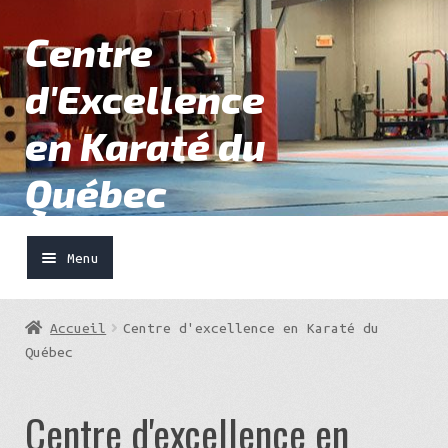
Centre
Aller
Aller
à
au
d'Excellence
la
contenu
navigation
en Karaté du
Québec
Menu
Accueil
Accueil
Centre d'excellence en Karaté du
Québec
Metropolis Karaté
Centre d'excellence en
Événements