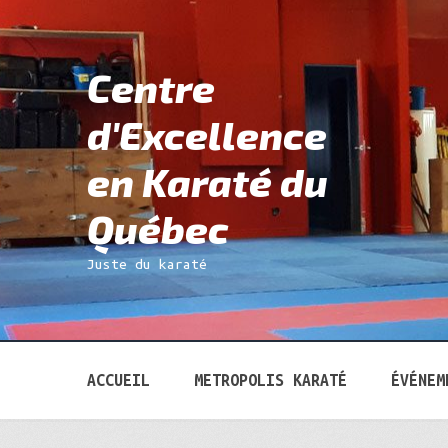
Aller
Aller
à
au
la
contenu
Centre
Recher
navigation
pour :
d'Excellence
en Karaté du
Québec
Juste du karaté
ACCUEIL
METROPOLIS KARATÉ
ÉVÉNEM