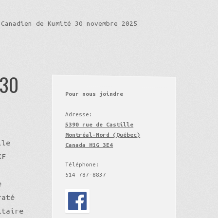
 Canadien de Kumité 30 novembre 2025
 30
Pour nous joindre
Adresse:
5390 rue de Castille
Montréal-Nord (Québec)
lle
Canada H1G 3E4
KF
Téléphone:
514 787-8837
e
raté
itaire