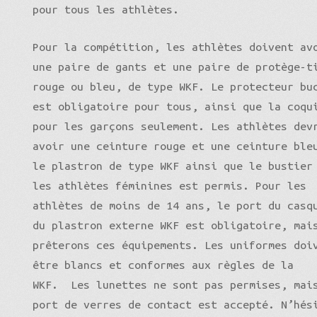
pour tous les athlètes.
Pour la compétition, les athlètes doivent av
une paire de gants et une paire de protège-t
rouge ou bleu, de type WKF. Le protecteur bu
est obligatoire pour tous, ainsi que la coqu
pour les garçons seulement. Les athlètes dev
avoir une ceinture rouge et une ceinture ble
le plastron de type WKF ainsi que le bustier
les athlètes féminines est permis. Pour les
athlètes de moins de 14 ans, le port du casq
du plastron externe WKF est obligatoire, mai
prêterons ces équipements. Les uniformes doi
être blancs et conformes aux règles de la
WKF. Les lunettes ne sont pas permises, mai
port de verres de contact est accepté. N’hés