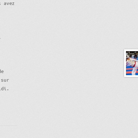
s avez
,
de
 sur
idi.