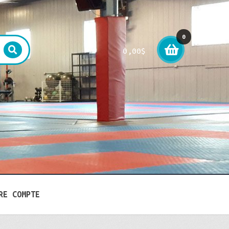
0
0,00
$
item
RE COMPTE