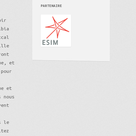
PARTENAIRE
oir
ibia
ccal
ille
ront
ue, et
 pour
ue et
s nous
vent
s le
itez